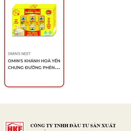
OMIN'S NEST
OMIN'S KHÁNH HOÀ YẾN
CHƯNG ĐƯỜNG PHÈN
(HỘP 6 LỌ)