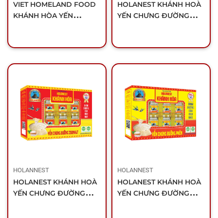
VIET HOMELAND FOOD
HOLANEST KHÁNH HOÀ
KHÁNH HÒA YẾN
YẾN CHƯNG ĐƯỜNG
CHƯNG ĐƯỜNG PHÈN
PHÈN ĐÔNG TRÙNG HẠ
(HỘP 6 LỌ)
THẢO (HỘP 6 LỌ)
HOLANNEST
HOLANNEST
HOLANEST KHÁNH HOÀ
HOLANEST KHÁNH HOÀ
YẾN CHƯNG ĐƯỜNG
YẾN CHƯNG ĐƯỜNG
ISOMALT (HỘP 6 LỌ)
PHÈN (HỘP 6 LỌ)