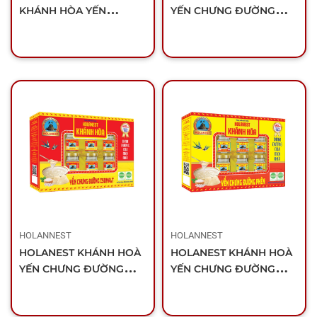
KHÁNH HÒA YẾN
YẾN CHƯNG ĐƯỜNG
CHƯNG ĐƯỜNG PHÈN
PHÈN ĐÔNG TRÙNG HẠ
(HỘP 6 LỌ)
THẢO (HỘP 6 LỌ)
HOLANNEST
HOLANNEST
HOLANEST KHÁNH HOÀ
HOLANEST KHÁNH HOÀ
YẾN CHƯNG ĐƯỜNG
YẾN CHƯNG ĐƯỜNG
ISOMALT (HỘP 6 LỌ)
PHÈN (HỘP 6 LỌ)