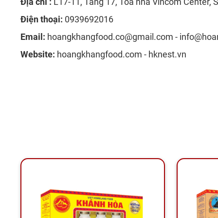
Địa chỉ :
L17-11, Tầng 17, Tòa nhà Vincom Center, S
Điện thoại:
0939692016
Email:
hoangkhangfood.co@gmail.com - info@ho
Website:
hoangkhangfood.com - hknest.vn