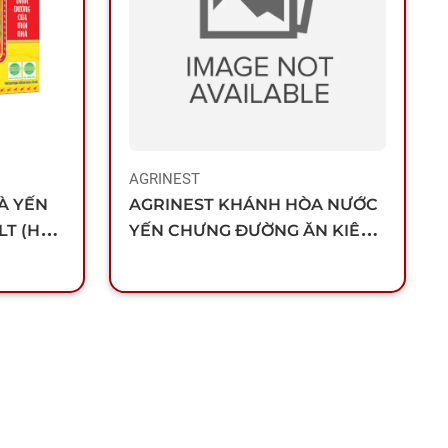
AGRINEST
À YẾN
AGRINEST KHÁNH HÒA NƯỚC
LT (HỘP
YẾN CHƯNG ĐƯỜNG ĂN KIÊNG
(HỘP 6 LỌ)