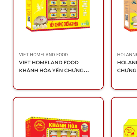
VIET HOMELAND FOOD
HOLANN
VIET HOMELAND FOOD
HOLAN
KHÁNH HÒA YẾN CHƯNG
CHƯNG
ĐƯỜNG PHÈN (HỘP 6 LỌ)
TRÙNG 