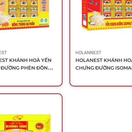
EST
HOLANNEST
EST KHÁNH HOÀ YẾN
HOLANEST KHÁNH HO
 ĐƯỜNG PHÈN ĐÔNG
CHƯNG ĐƯỜNG ISOMA
HẠ THẢO (HỘP 6 LỌ)
6 LỌ)