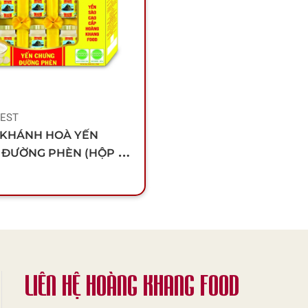
NEST
 KHÁNH HOÀ YẾN
ĐƯỜNG PHÈN (HỘP 6
LIÊN HỆ HOÀNG KHANG FOOD