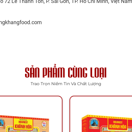
ố 72 Lê Thánh Tôn, P. Sài Gòn, TP. Hồ Chí Minh, Việt Na
angkhangfood.com
SẢN PHẨM CÙNG LOẠI
Trao Trọn Niềm Tin Và Chất Lượng