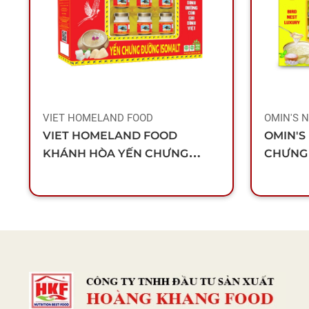
VIET HOMELAND FOOD
OMIN'S 
VIET HOMELAND FOOD
OMIN'S
KHÁNH HÒA YẾN CHƯNG
CHƯNG 
ĐƯỜNG ISOMALT (HỘP 6 LỌ)
LỌ)