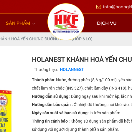
info@hoangk
SẢN PHẨM
DỊCH VỤ
HÁNH HOÀ YẾN CHƯNG ĐƯỜNG PHÈN (HỘP 6 LỌ)
HOLANEST KHÁNH HOÀ YẾN CHƯ
Thương hiệu:
HOLANNEST
Thành phần
: Nước, đường phèn (8,6 g/100 ml), yến sào
chất làm rắn chắc (INS 327), chất làm dày (INS 418), hư
Hướng dẫn sử dụng
: Dùng ngay sau khi mở nắp, lắc nh
Hướng dẫn bảo quản :
Ở nhiệt độ thường, nơi khô ráo,
Ngày sản xuất và hạn sử dụng:
in trên sản phẩm
Thông tin cảnh báo
: Không sử dụng sản phẩm đã hết h
sử dụng với người dị ứng thành phần sản phẩm.