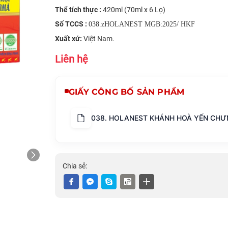
Thể tích thực :
420ml (70ml x 6 Lọ)
Số TCCS :
038.zHOLANEST MGB:2025/ HKF
Xuất xứ:
Việt Nam.
Liên hệ
GIẤY CÔNG BỐ SẢN PHẨM
038. HOLANEST KHÁNH HOÀ YẾN CH
Chia sẻ: