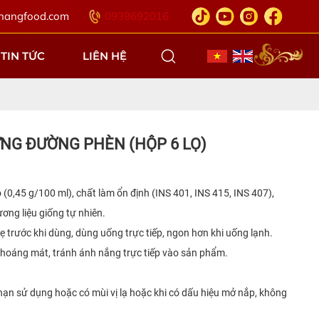
hangfood.com
0939692016
TIN TỨC
LIÊN HỆ
NG ĐƯỜNG PHÈN (HỘP 6 LỌ)
 (0,45 g/100 ml), chất làm ổn định (INS 401, INS 415, INS 407),
ơng liệu giống tự nhiên.
ẹ trước khi dùng, dùng uống trực tiếp, ngon hơn khi uống lạnh.
 thoáng mát, tránh ánh nắng trực tiếp vào sản phẩm.
ạn sử dụng hoặc có mùi vị lạ hoặc khi có dấu hiệu mở nắp, không